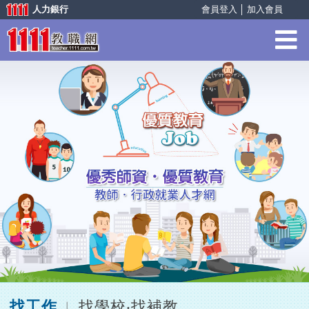
人力銀行
會員登入
│
加入會員
找工作
找學校‧找補教
︱