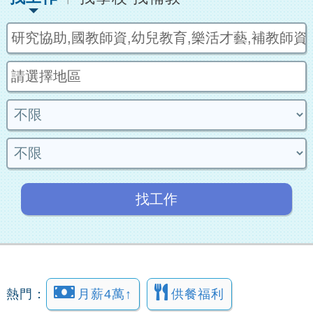
找工作
熱門：
月薪4萬↑
供餐福利