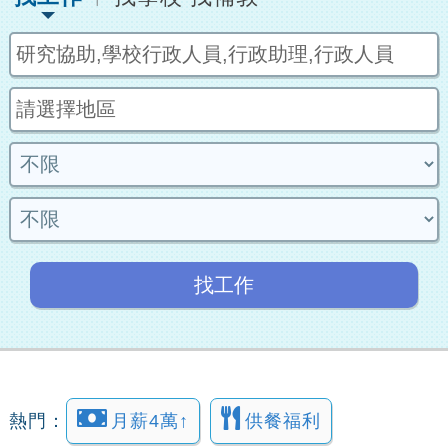
找工作
熱門：
月薪4萬↑
供餐福利