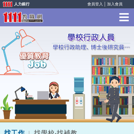
人力銀行
會員登入
│
加入會員
找工作
找學校‧找補教
︱