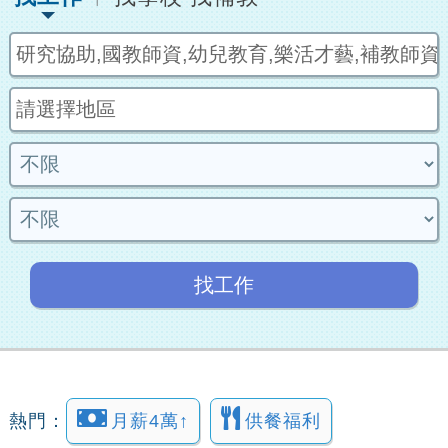
找工作
熱門：
月薪4萬↑
供餐福利