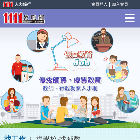
人力銀行
會員登入
│
加入會員
找工作
找學校‧找補教
︱