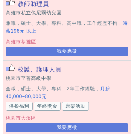
教師助理員
高雄市私立傑尼爾幼兒園
兼職，碩士、大學、專科、高中職，工作經歷不拘，
時
薪196元 以上
高雄市苓雅區
我要應徵
校護、護理人員
桃園市至善高級中學
全職，碩士、大學、專科，2年工作經驗，
月薪
40,000~80,000元
供餐福利
年終獎金
康樂活動
桃園市大溪區
我要應徵