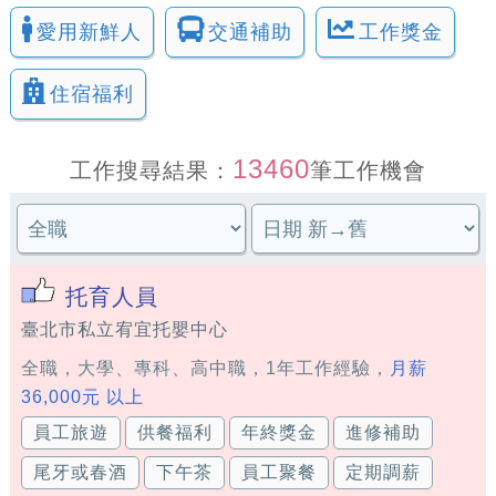
愛用新鮮人
交通補助
工作獎金
住宿福利
13460
工作搜尋結果：
筆工作機會
托育人員
臺北市私立宥宜托嬰中心
全職，大學、專科、高中職，1年工作經驗，
月薪
36,000元 以上
員工旅遊
供餐福利
年終獎金
進修補助
尾牙或春酒
下午茶
員工聚餐
定期調薪