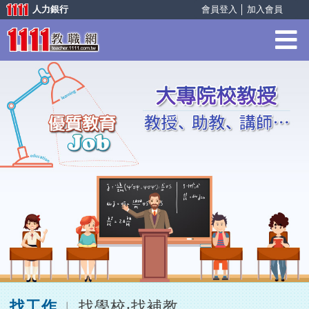
人力銀行
會員登入
│
加入會員
找工作
找學校‧找補教
︱