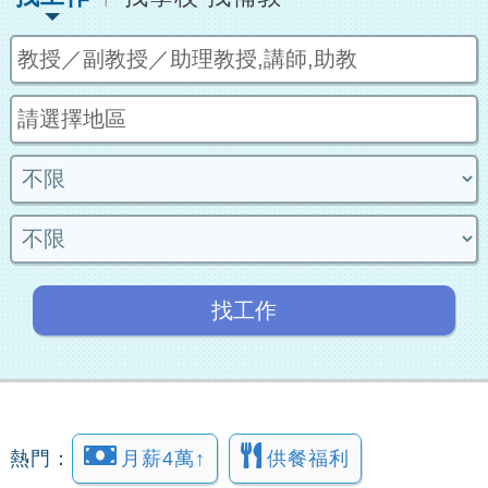
找工作
熱門：
月薪4萬↑
供餐福利