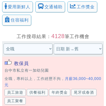
愛用新鮮人
交通補助
工作獎金
住宿福利
4128
工作搜尋結果：
筆工作機會
教保員
台中市私立有一加幼兒園
全職，專科以上，工作經歷不拘，
月薪36,000~40,000
元
員工旅遊
供餐福利
年終獎金
尾牙或春酒
員工聚餐