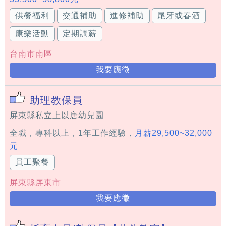
供餐福利
交通補助
進修補助
尾牙或春酒
康樂活動
定期調薪
台南市南區
我要應徵
助理教保員
屏東縣私立上以唐幼兒園
全職，專科以上，1年工作經驗，
月薪29,500~32,000
元
員工聚餐
屏東縣屏東市
我要應徵