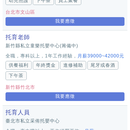
幼兒照護
下午茶
員工聚餐
台北市文山區
我要應徵
托育老師
新竹縣私立童樂托嬰中心(籌備中)
全職，專科以上，1年工作經驗，
月薪39000~42000元
供餐福利
年終獎金
進修補助
尾牙或春酒
下午茶
新竹縣竹北市
我要應徵
托育人員
臺北市私立采侑托嬰中心