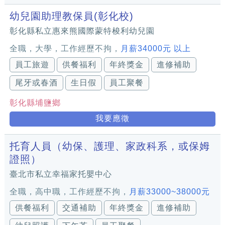
幼兒園助理教保員(彰化校)
彰化縣私立惠來熊國際蒙特梭利幼兒園
全職，大學，工作經歷不拘，
月薪34000元 以上
員工旅遊
供餐福利
年終獎金
進修補助
尾牙或春酒
生日假
員工聚餐
彰化縣埔鹽鄉
我要應徵
托育人員（幼保、護理、家政科系，或保姆
證照）
臺北市私立幸福家托嬰中心
全職，高中職，工作經歷不拘，
月薪33000~38000元
供餐福利
交通補助
年終獎金
進修補助