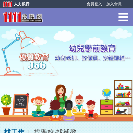
人力銀行
會員登入
│
加入會員
找工作
找學校‧找補教
︱