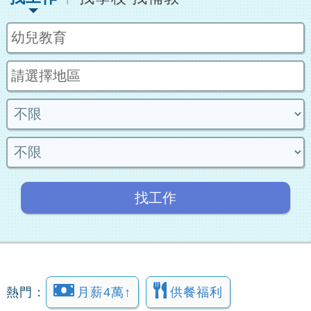
找工作
熱門：
月薪4萬↑
供餐福利