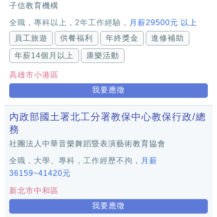
子信教育機構
全職，專科以上，2年工作經驗，
月薪29500元 以上
員工旅遊
供餐福利
年終獎金
進修補助
年薪14個月以上
康樂活動
高雄市小港區
我要應徵
內政部國土署北工分署教保中心教保行政/總
務
社團法人中華音樂舞蹈暨表演藝術教育協會
全職，大學、專科，工作經歷不拘，
月薪
36159~41420元
新北市中和區
我要應徵