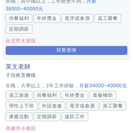
全職，高中職以上，工作經歷不拘，
月薪
36000~40000元
供餐福利
年終獎金
尾牙或春酒
員工聚餐
定期調薪
台北市大安區
我要應徵
英文老師
子信教育機構
全職，大學以上，2年工作經驗，
月薪34000~40000元
員工旅遊
供餐福利
年終獎金
進修補助
彈性上下班
外語進修
尾牙或春酒
員工聚餐
康樂活動
定期調薪
遠距工作
高雄市小港區