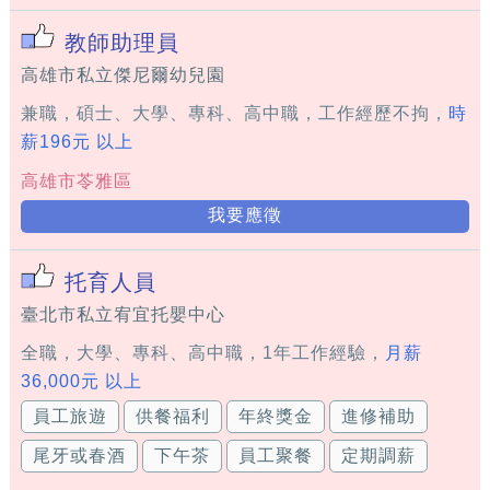
教師助理員
高雄市私立傑尼爾幼兒園
兼職，碩士、大學、專科、高中職，工作經歷不拘，
時
薪196元 以上
高雄市苓雅區
我要應徵
托育人員
臺北市私立宥宜托嬰中心
全職，大學、專科、高中職，1年工作經驗，
月薪
36,000元 以上
員工旅遊
供餐福利
年終獎金
進修補助
尾牙或春酒
下午茶
員工聚餐
定期調薪