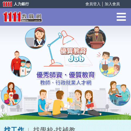
人力銀行
會員登入
│
加入會員
找工作
找學校‧找補教
︱