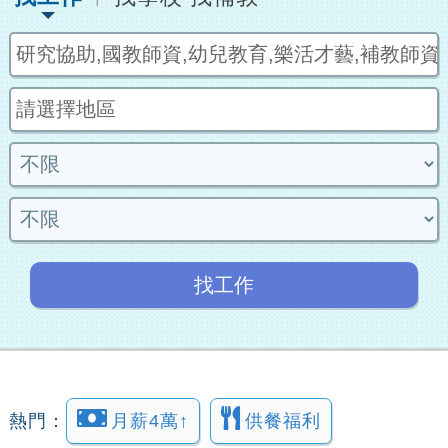
找工作
熱門：
月薪4萬↑
供餐福利