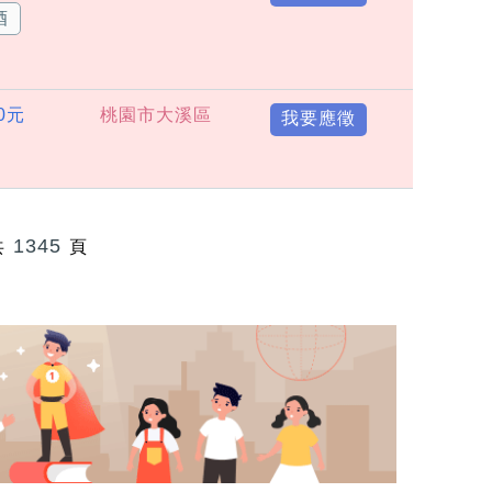
酒
00元
桃園市大溪區
我要應徵
1345
共
頁