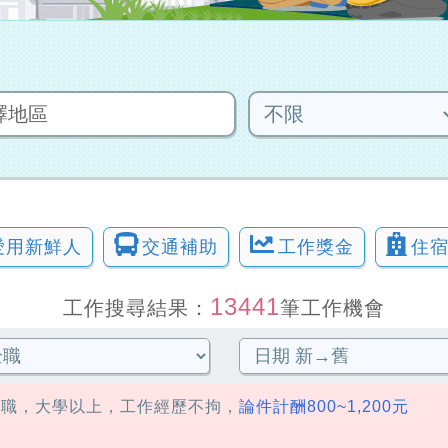
愛用新鮮人
交通補助
工作獎金
住
13441
工作搜尋結果：
筆工作機會
兼職，大學以上，工作經歷不拘，
論件計酬800~1,200元