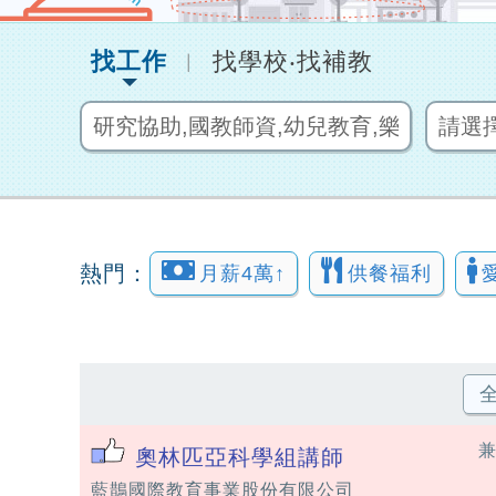
找工作
找學校‧找補教
︱
熱門：
月薪4萬↑
供餐福利
奧林匹亞科學組講師
藍鵲國際教育事業股份有限公司