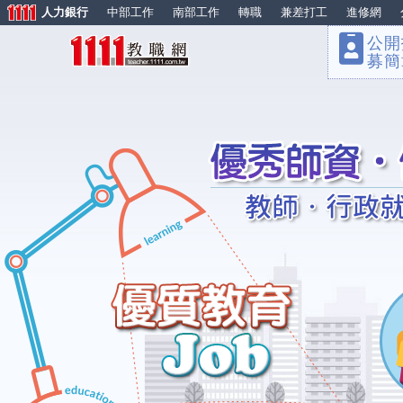
人力銀行
中部工作
南部工作
轉職
兼差打工
進修網
公開
募簡