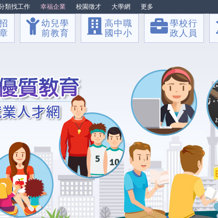
分類找工作
幸福企業
校園徵才
大學網
更多
招
幼兒學
高中職
學校行
章
前教育
國中小
政人員