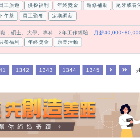
員工旅遊
供餐福利
年終獎金
進修補助
尾牙或春
下午茶
員工聚餐
定期調薪
全職，碩士、大學、專科，2年工作經驗，
月薪40,000~80,0
供餐福利
年終獎金
康樂活動
41
1342
1343
1344
1345