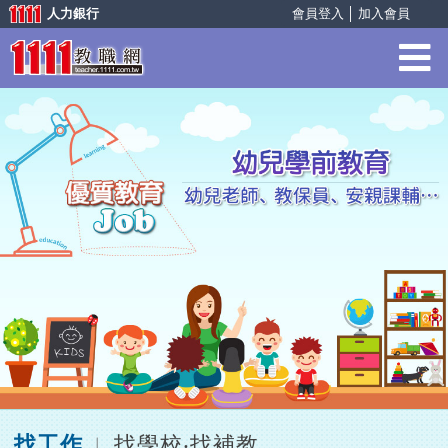
人力銀行
會員登入
│
加入會員
找工作
找學校‧找補教
︱