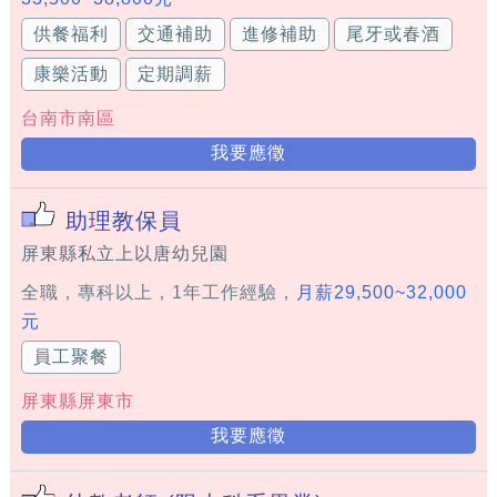
供餐福利
交通補助
進修補助
尾牙或春酒
康樂活動
定期調薪
台南市南區
我要應徵
助理教保員
屏東縣私立上以唐幼兒園
全職，專科以上，1年工作經驗，
月薪29,500~32,000
元
員工聚餐
屏東縣屏東市
我要應徵