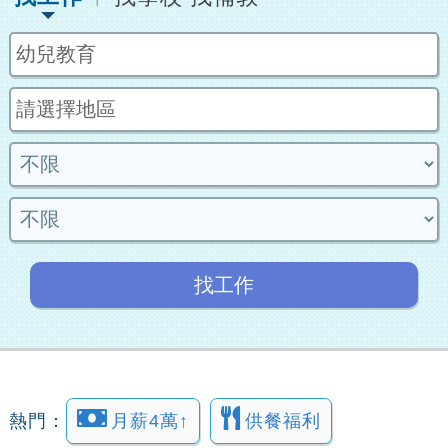
找工作
熱門：
月薪4萬↑
供餐福利