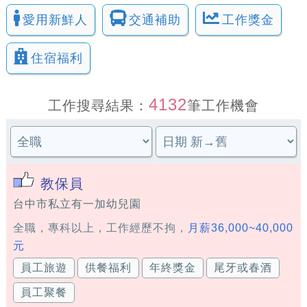
愛用新鮮人
交通補助
工作獎金
住宿福利
4132
工作搜尋結果：
筆工作機會
教保員
台中市私立有一加幼兒園
全職，專科以上，工作經歷不拘，
月薪36,000~40,000
元
員工旅遊
供餐福利
年終獎金
尾牙或春酒
員工聚餐