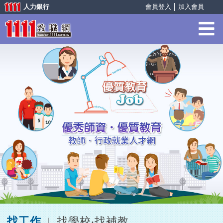
人力銀行
會員登入
│
加入會員
找工作
找學校‧找補教
︱