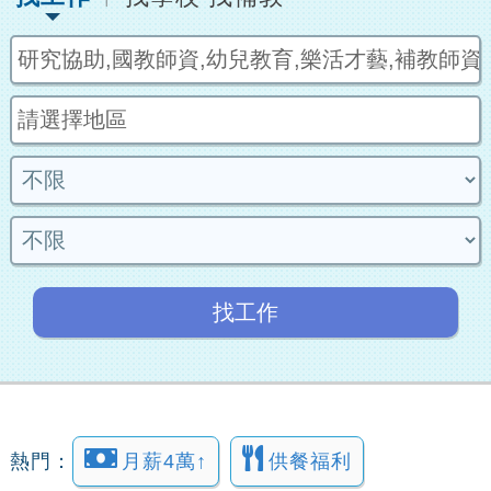
找工作
熱門：
月薪4萬↑
供餐福利