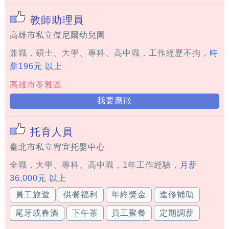
教師助理員
高雄市私立傑尼爾幼兒園
兼職，碩士、大學、專科、高中職，工作經歷不拘，
時
薪196元 以上
高雄市苓雅區
我要應徵
托育人員
臺北市私立宥宜托嬰中心
全職，大學、專科、高中職，1年工作經驗，
月薪
36,000元 以上
員工旅遊
供餐福利
年終獎金
進修補助
尾牙或春酒
下午茶
員工聚餐
定期調薪