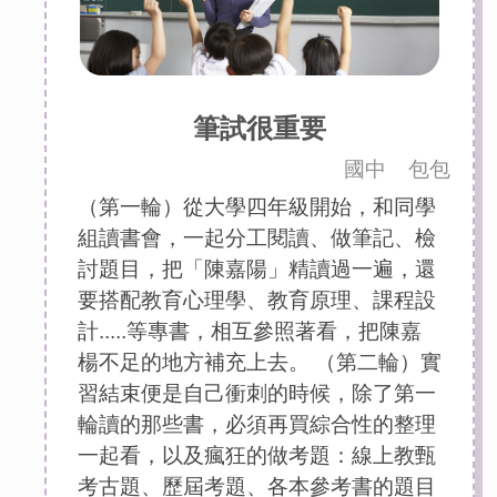
筆試很重要
國中
包包
（第一輪）從大學四年級開始，和同學
組讀書會，一起分工閱讀、做筆記、檢
討題目，把「陳嘉陽」精讀過一遍，還
要搭配教育心理學、教育原理、課程設
計.....等專書，相互參照著看，把陳嘉
楊不足的地方補充上去。 （第二輪）實
習結束便是自己衝刺的時候，除了第一
輪讀的那些書，必須再買綜合性的整理
一起看，以及瘋狂的做考題：線上教甄
考古題、歷屆考題、各本參考書的題目