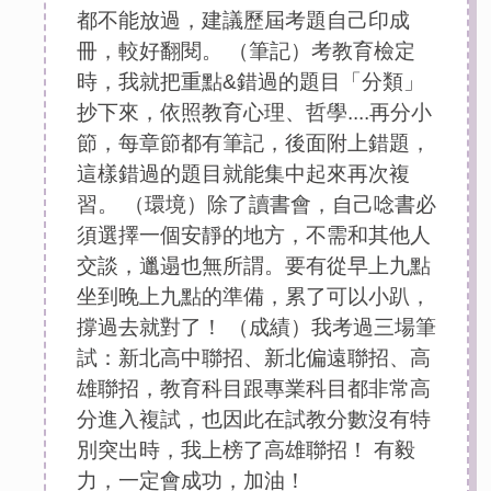
都不能放過，建議歷屆考題自己印成
冊，較好翻閱。 （筆記）考教育檢定
時，我就把重點&錯過的題目「分類」
抄下來，依照教育心理、哲學....再分小
節，每章節都有筆記，後面附上錯題，
這樣錯過的題目就能集中起來再次複
習。 （環境）除了讀書會，自己唸書必
須選擇一個安靜的地方，不需和其他人
交談，邋遢也無所謂。要有從早上九點
坐到晚上九點的準備，累了可以小趴，
撐過去就對了！ （成績）我考過三場筆
試：新北高中聯招、新北偏遠聯招、高
雄聯招，教育科目跟專業科目都非常高
分進入複試，也因此在試教分數沒有特
別突出時，我上榜了高雄聯招！ 有毅
力，一定會成功，加油！