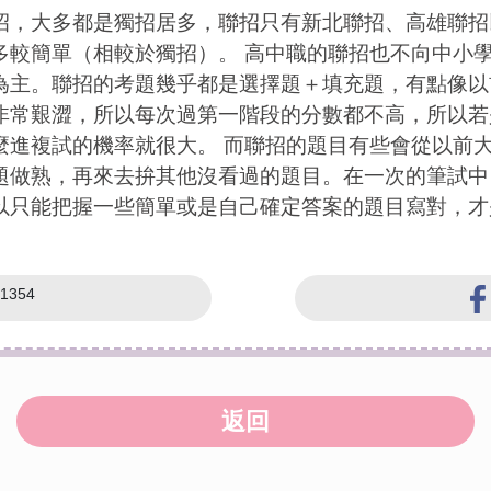
招，大多都是獨招居多，聯招只有新北聯招、高雄聯招
多較簡單（相較於獨招）。 高中職的聯招也不向中小
為主。聯招的考題幾乎都是選擇題＋填充題，有點像以
非常艱澀，所以每次過第一階段的分數都不高，所以若
麼進複試的機率就很大。 而聯招的題目有些會從以前
題做熟，再來去拚其他沒看過的題目。在一次的筆試中
以只能把握一些簡單或是自己確定答案的題目寫對，才
1354
返回